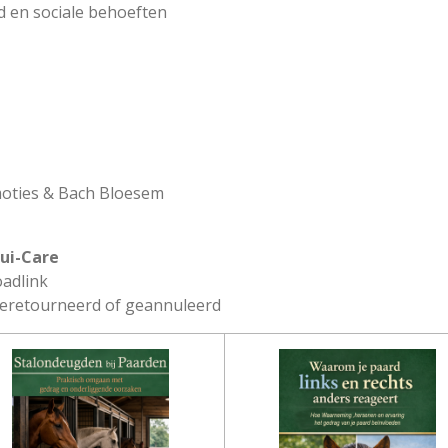
d en sociale behoeften
moties & Bach Bloesem
qui-Care
oadlink
geretourneerd of geannuleerd