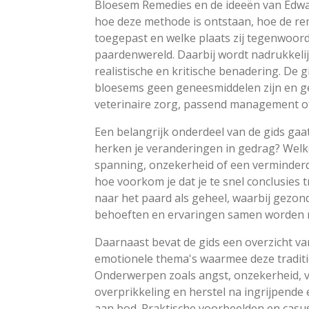
Bloesem Remedies en de ideeën van Edwar
hoe deze methode is ontstaan, hoe de re
toegepast en welke plaats zij tegenwoor
paardenwereld. Daarbij wordt nadrukkeli
realistische en kritische benadering. De g
bloesems geen geneesmiddelen zijn en 
veterinaire zorg, passend management o
Een belangrijk onderdeel van de gids gaa
herken je veranderingen in gedrag? Welk
spanning, onzekerheid of een verminderd 
hoe voorkom je dat je te snel conclusies t
naar het paard als geheel, waarbij gezon
behoeften en ervaringen samen worde
Daarnaast bevat de gids een overzicht v
emotionele thema's waarmee deze tradit
Onderwerpen zoals angst, onzekerheid, ve
overprikkeling en herstel na ingrijpende
aan bod. Praktische voorbeelden en casu