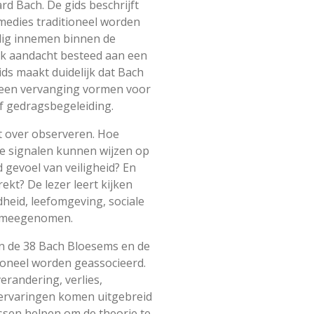
d Bach. De gids beschrijft
medies traditioneel worden
dig innemen binnen de
jk aandacht besteed aan een
ids maakt duidelijk dat Bach
geen vervanging vormen voor
f gedragsbegeleiding.
t over observeren. Hoe
e signalen kunnen wijzen op
gevoel van veiligheid? En
rekt? De lezer leert kijken
dheid, leefomgeving, sociale
n meegenomen.
an de 38 Bach Bloesems en de
ioneel worden geassocieerd.
randering, verlies,
 ervaringen komen uitgebreid
ssen helpen om de theorie te