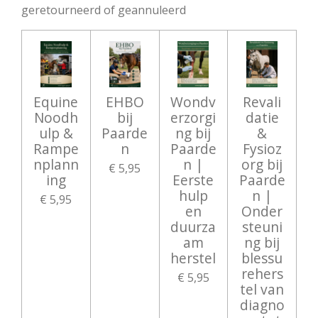
geretourneerd of geannuleerd
Equine
EHBO
Wondv
Revali
Noodh
bij
erzorgi
datie
ulp &
Paarde
ng bij
&
Rampe
n
Paarde
Fysioz
nplann
n |
org bij
€ 5,95
ing
Eerste
Paarde
hulp
n |
€ 5,95
en
Onder
duurza
steuni
am
ng bij
herstel
blessu
rehers
€ 5,95
tel van
diagno