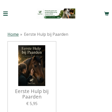
Ga
direct
naar
de
hoofdinhoud
Home
»
Eerste Hulp bij Paarden
Eerste Hulp bij
Paarden
€ 5,95