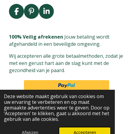
F
P
L
a
i
i
c
n
n
e
t
k
100% Veilig afrekenen
Jouw betaling wordt
b
e
e
afgehandeld in een beveiligde omgeving.
o
r
d
Wij accepteren alle grote betaalmethoden, zodat je
o
e
I
met een gerust hart aan de slag kunt met de
k
s
n
gezondheid van je paard.
t
Deze website maakt gebruik van cookies om
uw ervaring te verbeteren en op maat
gemaakte advertenties weer te geven. Door op
‘Accepteren’ te klikken, gaat u akkoord met het
gebruik van alle cookies.
© 2024 - 2026 Equi-Care
Powered by
JouwWeb
Afwijzen
Accepteren