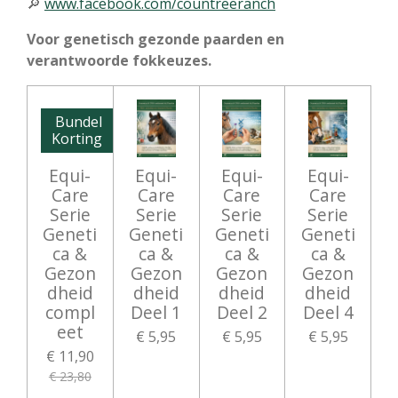
🔎
www.facebook.com/countreeranch
Voor genetisch gezonde paarden en
verantwoorde fokkeuzes.
Bundel
Korting
Equi-
Equi-
Equi-
Equi-
Care
Care
Care
Care
Serie
Serie
Serie
Serie
Geneti
Geneti
Geneti
Geneti
ca &
ca &
ca &
ca &
Gezon
Gezon
Gezon
Gezon
dheid
dheid
dheid
dheid
compl
Deel 1
Deel 2
Deel 4
eet
€ 5,95
€ 5,95
€ 5,95
€ 11,90
€ 23,80