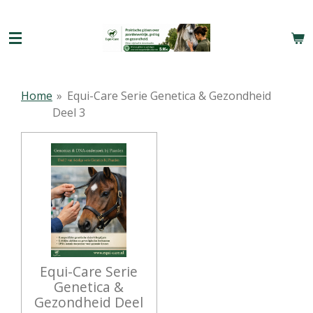
Ga
direct
naar
de
hoofdinhoud
Home
»
Equi-Care Serie Genetica & Gezondheid
Deel 3
Equi-Care Serie
Genetica &
Gezondheid Deel