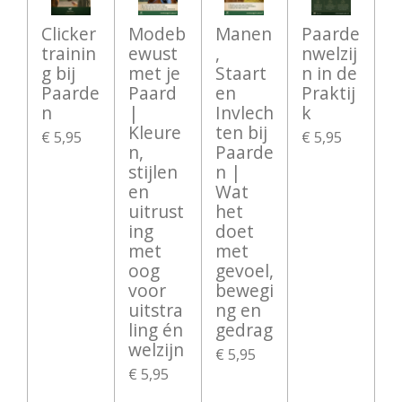
Clicker
Modeb
Manen
Paarde
trainin
ewust
,
nwelzij
g bij
met je
Staart
n in de
Paarde
Paard
en
Praktij
n
|
Invlech
k
Kleure
ten bij
€ 5,95
€ 5,95
n,
Paarde
stijlen
n |
en
Wat
uitrust
het
ing
doet
met
met
oog
gevoel,
voor
bewegi
uitstra
ng en
ling én
gedrag
welzijn
€ 5,95
€ 5,95