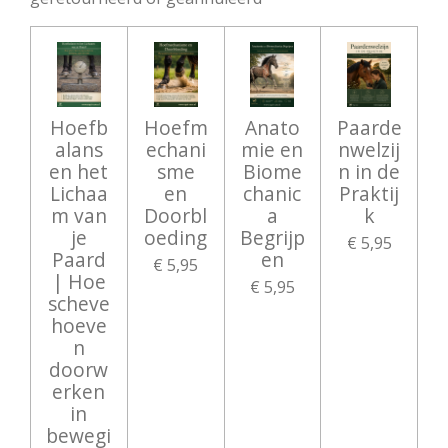
Hoefb
Hoefm
Anato
Paarde
alans
echani
mie en
nwelzij
en het
sme
Biome
n in de
Lichaa
en
chanic
Praktij
m van
Doorbl
a
k
je
oeding
Begrijp
€ 5,95
Paard
en
€ 5,95
| Hoe
€ 5,95
scheve
hoeve
n
doorw
erken
in
bewegi