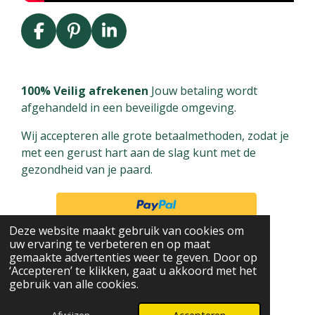
F
P
L
a
i
i
c
n
n
e
t
k
100% Veilig afrekenen
Jouw betaling wordt
b
e
e
afgehandeld in een beveiligde omgeving.
o
r
d
Wij accepteren alle grote betaalmethoden, zodat je
o
e
I
met een gerust hart aan de slag kunt met de
k
s
n
gezondheid van je paard.
t
Deze website maakt gebruik van cookies om
uw ervaring te verbeteren en op maat
gemaakte advertenties weer te geven. Door op
‘Accepteren’ te klikken, gaat u akkoord met het
gebruik van alle cookies.
© 2024 - 2026 Equi-Care
Powered by
JouwWeb