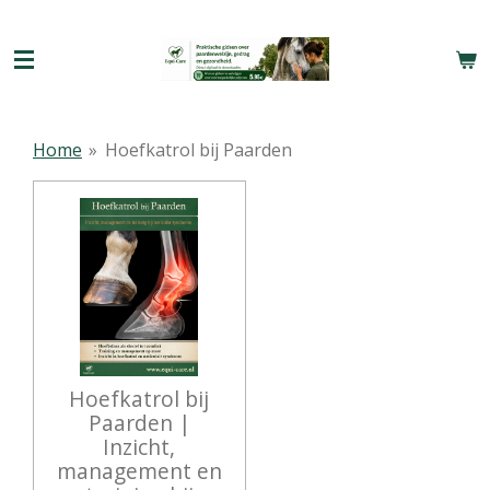
Ga
direct
naar
de
hoofdinhoud
Home
»
Hoefkatrol bij Paarden
Hoefkatrol bij
Paarden |
Inzicht,
management en