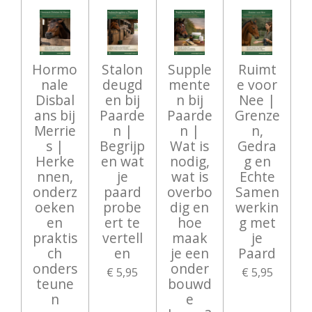
Hormo
Stalon
Supple
Ruimt
nale
deugd
mente
e voor
Disbal
en bij
n bij
Nee |
ans bij
Paarde
Paarde
Grenze
Merrie
n |
n |
n,
s |
Begrijp
Wat is
Gedra
Herke
en wat
nodig,
g en
nnen,
je
wat is
Echte
onderz
paard
overbo
Samen
oeken
probe
dig en
werkin
en
ert te
hoe
g met
praktis
vertell
maak
je
ch
en
je een
Paard
onders
onder
€ 5,95
€ 5,95
teune
bouwd
n
e