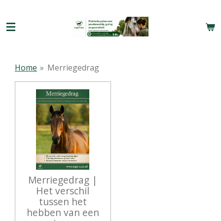
Ga
direct
naar
de
hoofdinhoud
Home
»
Merriegedrag
Merriegedrag |
Het verschil
tussen het
hebben van een