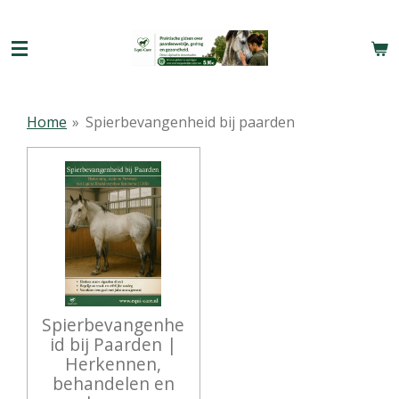
Ga
direct
naar
de
hoofdinhoud
Home
»
Spierbevangenheid bij paarden
Spierbevangenhe
id bij Paarden |
Herkennen,
behandelen en