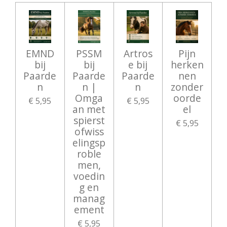
EMND
PSSM
Artros
Pijn
bij
bij
e bij
herken
Paarde
Paarde
Paarde
nen
n
n |
n
zonder
Omga
oorde
€ 5,95
€ 5,95
an met
el
spierst
€ 5,95
ofwiss
elingsp
roble
men,
voedin
g en
manag
ement
€ 5,95