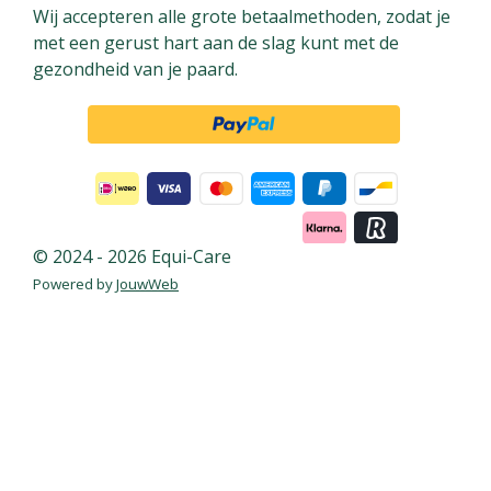
Wij accepteren alle grote betaalmethoden, zodat je
o
e
I
met een gerust hart aan de slag kunt met de
k
s
n
gezondheid van je paard.
t
© 2024 - 2026 Equi-Care
Powered by
JouwWeb