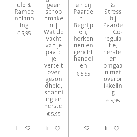
ulp &
geen
en bij
&
Rampe
schoo
Paarde
Stress
nplann
nmake
n |
bij
ing
n |
Begrijp
Paarde
Wat de
en,
n | Co-
€ 5,95
vacht
herken
regula
van je
nen en
tie,
paard
gericht
herstel
je
handel
en
vertelt
en
omgaa
over
n met
€ 5,95
gezon
overpr
dheid,
ikkelin
spanni
g
ng en
€ 5,95
herstel
€ 5,95
In winkelwagen
In winkelwagen
In winkelwagen
In winkelwag