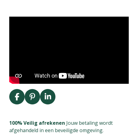
F
P
L
a
i
i
c
n
n
e
t
k
100% Veilig afrekenen
Jouw betaling wordt
b
e
e
afgehandeld in een beveiligde omgeving.
o
r
d