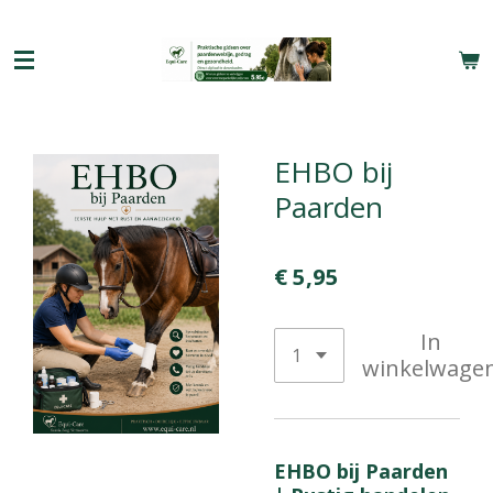
Ga
direct
naar
de
hoofdinhoud
EHBO bij
Paarden
€ 5,95
In
winkelwage
EHBO bij Paarden