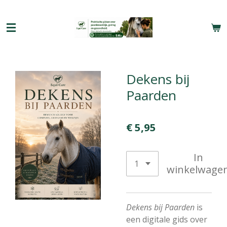
Ga
direct
naar
de
hoofdinhoud
Dekens bij
Paarden
€ 5,95
In
winkelwage
Dekens bij Paarden
is
een digitale gids over