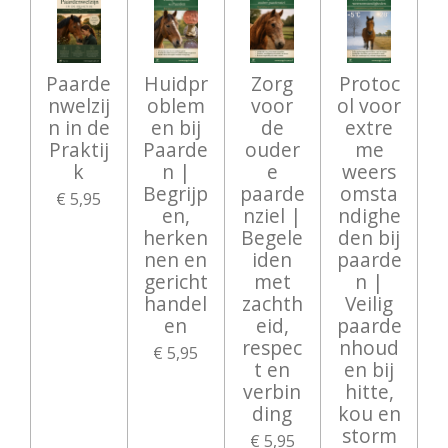
Paarde
Huidpr
Zorg
Protoc
nwelzij
oblem
voor
ol voor
n in de
en bij
de
extre
Praktij
Paarde
ouder
me
k
n |
e
weers
Begrijp
paarde
omsta
€ 5,95
en,
nziel |
ndighe
herken
Begele
den bij
nen en
iden
paarde
gericht
met
n |
handel
zachth
Veilig
en
eid,
paarde
respec
nhoud
€ 5,95
t en
en bij
verbin
hitte,
ding
kou en
storm
€ 5,95