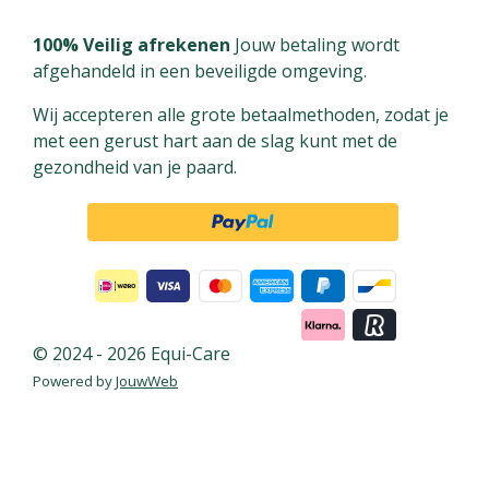
c
n
n
e
t
k
100% Veilig afrekenen
Jouw betaling wordt
b
e
e
afgehandeld in een beveiligde omgeving.
o
r
d
Wij accepteren alle grote betaalmethoden, zodat je
o
e
I
met een gerust hart aan de slag kunt met de
k
s
n
gezondheid van je paard.
t
© 2024 - 2026 Equi-Care
Powered by
JouwWeb