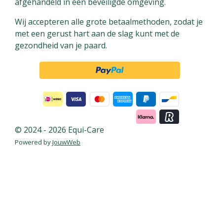
b
e
e
afgehandeld in een beveiligde omgeving.
o
r
d
Wij accepteren alle grote betaalmethoden, zodat je
o
e
I
met een gerust hart aan de slag kunt met de
k
s
n
gezondheid van je paard.
t
© 2024 - 2026 Equi-Care
Powered by
JouwWeb