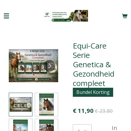
Ga
direct
naar
de
hoofdinhoud
Equi-Care
Serie
Genetica &
Gezondheid
compleet
Bundel Korting
€ 11,90
€ 23,80
In