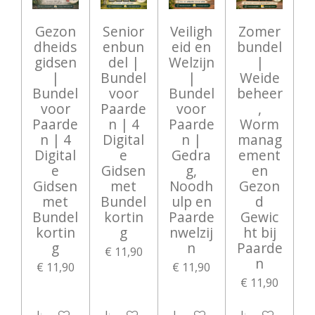
Gezon
Senior
Veiligh
Zomer
dheids
enbun
eid en
bundel
gidsen
del |
Welzijn
|
|
Bundel
|
Weide
Bundel
voor
Bundel
beheer
voor
Paarde
voor
,
Paarde
n | 4
Paarde
Worm
n | 4
Digital
n |
manag
Digital
e
Gedra
ement
e
Gidsen
g,
en
Gidsen
met
Noodh
Gezon
met
Bundel
ulp en
d
Bundel
kortin
Paarde
Gewic
kortin
g
nwelzij
ht bij
g
n
Paarde
€ 11,90
n
€ 11,90
€ 11,90
€ 11,90