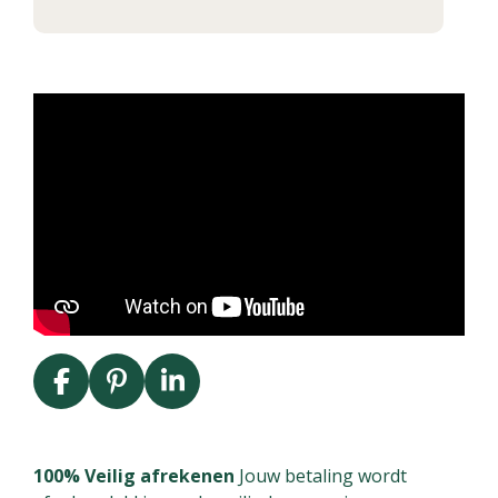
F
P
L
a
i
i
c
n
n
e
t
k
100% Veilig afrekenen
Jouw betaling wordt