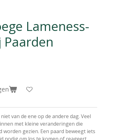
roege Lameness-
ij Paarden
gen
 niet van de ene op de andere dag. Veel
nen met kleine veranderingen die
d worden gezien. Een paard beweegt iets
ijd nodig om los te komen of reageert