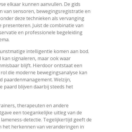
se elkaar kunnen aanvullen. De gids
en van sensoren, bewegingsregistratie en
 zonder deze technieken als vervanging
e presenteren. Juist de combinatie van
servatie en professionele begeleiding
ema.
nstmatige intelligentie komen aan bod.
el kan signaleren, maar ook waar
nmisbaar blijft. Hierdoor ontstaat een
 rol die moderne bewegingsanalyse kan
rd paardenmanagement. Welzijn,
e paard blijven daarbij steeds het
rainers, therapeuten en andere
tgave een toegankelijke uitleg van de
lameness-detectie. Tegelijkertijd geeft de
 in het herkennen van veranderingen in