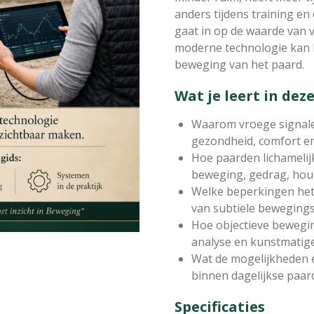
anders tijdens training en 
gaat in op de waarde van v
moderne technologie kan b
beweging van het paard.
Wat je leert in deze
Waarom vroege signaler
gezondheid, comfort en
Hoe paarden lichamelij
beweging, gedrag, houd
Welke beperkingen het 
van subtiele beweging
Hoe objectieve bewegi
analyse en kunstmatige 
Wat de mogelijkheden 
binnen dagelijkse paa
Specificaties