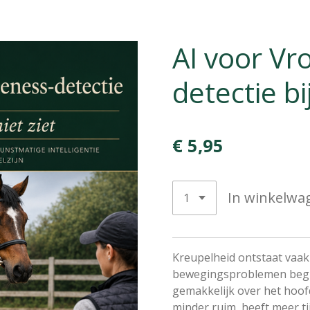
AI voor V
detectie b
€ 5,95
In winkelwa
Kreupelheid ontstaat vaak
bewegingsproblemen begin
gemakkelijk over het hoof
minder ruim, heeft meer t