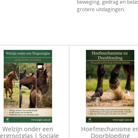
beweging, gedrag en belas
grotere uitdagingen.
Welzijn onder een
Hoefmechanisme e
ergrootglas | Sociale
Doorbloeding