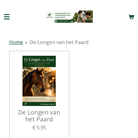
Ga
direct
naar
de
hoofdinhoud
Home
»
De Longen van het Paard
De Longen van
het Paard
€ 5,95