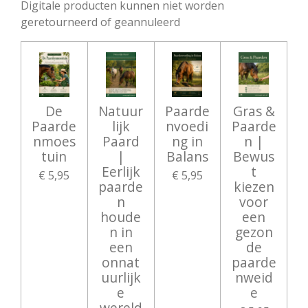
Digitale producten kunnen niet worden
geretourneerd of geannuleerd
De
Natuur
Paarde
Gras &
Paarde
lijk
nvoedi
Paarde
nmoes
Paard
ng in
n |
tuin
|
Balans
Bewus
Eerlijk
t
€ 5,95
€ 5,95
paarde
kiezen
n
voor
houde
een
n in
gezon
een
de
onnat
paarde
uurlijk
nweid
e
e
wereld