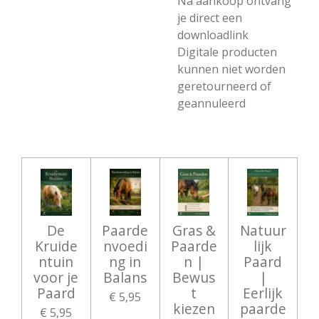
Na aankoop ontvang
je direct een
downloadlink
Digitale producten
kunnen niet worden
geretourneerd of
geannuleerd
De
Paarde
Gras &
Natuur
Kruide
nvoedi
Paarde
lijk
ntuin
ng in
n |
Paard
voor je
Balans
Bewus
|
Paard
t
Eerlijk
€ 5,95
kiezen
paarde
€ 5,95