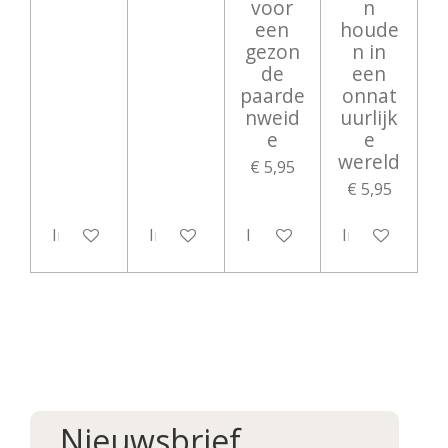
voor
n
een
houde
gezon
n in
de
een
paarde
onnat
nweid
uurlijk
e
e
wereld
€ 5,95
€ 5,95
In winkelwagen
In winkelwagen
In winkelwagen
In winkelwag
Nieuwsbrief