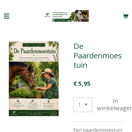
Ga
direct
naar
de
hoofdinhoud
De
Paardenmoes
tuin
€ 5,95
In
winkelwage
Een paardenmoestuin