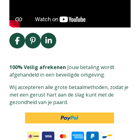
F
P
L
a
i
i
c
n
n
e
t
k
100% Veilig afrekenen
Jouw betaling wordt
b
e
e
afgehandeld in een beveiligde omgeving.
o
r
d
Wij accepteren alle grote betaalmethoden, zodat je
o
e
I
met een gerust hart aan de slag kunt met de
k
s
n
gezondheid van je paard.
t