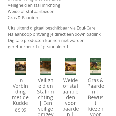
Veiligheid en stal inrichting
Weide of stal aanbieden
Gras & Paarden
Uitsluitend digitaal beschikbaar via Equi-Care
Na aankoop ontvang je direct een downloadlink
Digitale producten kunnen niet worden
geretourneerd of geannuleerd
In
Veiligh
Weide
Gras &
Verbin
eid en
of stal
Paarde
ding
Stalinri
aanbie
n |
met de
chting
den
Bewus
Kudde
| Een
voor
t
veilige
paarde
kiezen
€ 5,95
omgev
n |
voor