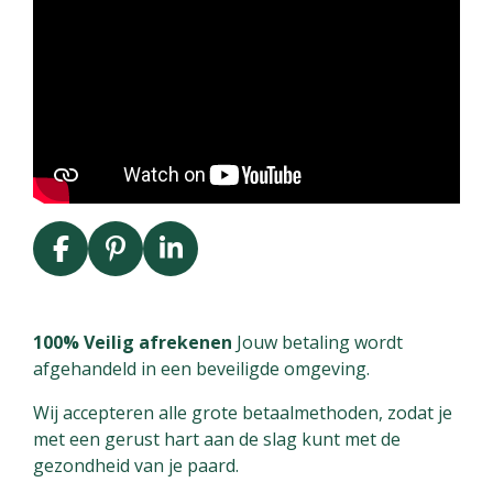
F
P
L
a
i
i
c
n
n
e
t
k
100% Veilig afrekenen
Jouw betaling wordt
b
e
e
afgehandeld in een beveiligde omgeving.
o
r
d
Wij accepteren alle grote betaalmethoden, zodat je
o
e
I
met een gerust hart aan de slag kunt met de
k
s
n
gezondheid van je paard.
t