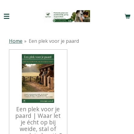
Ga
direct
naar
de
hoofdinhoud
Home
»
Een plek voor je paard
Een plek voor je
paard | Waar let
je écht op bij
weide, stal of