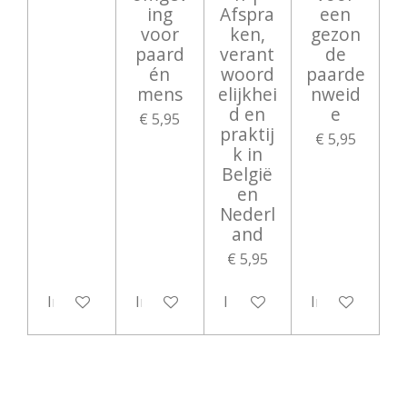
ing
Afspra
een
voor
ken,
gezon
paard
verant
de
én
woord
paarde
mens
elijkhei
nweid
d en
e
€ 5,95
praktij
€ 5,95
k in
België
en
Nederl
and
€ 5,95
In winkelwagen
In winkelwagen
In winkelwagen
In winkelwag