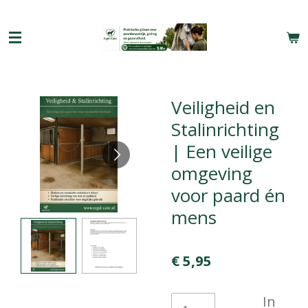
Ga
direct
naar
de
hoofdinhoud
Veiligheid en
Stalinrichting
| Een veilige
omgeving
voor paard én
mens
€ 5,95
In