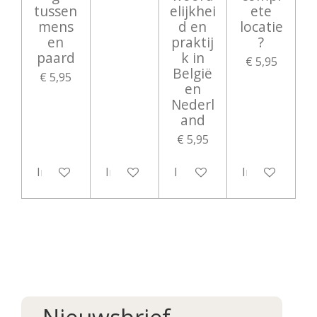
tussen
elijkhei
ete
mens
d en
locatie
en
praktij
?
paard
k in
€ 5,95
België
€ 5,95
en
Nederl
and
€ 5,95
In winkelwagen
In winkelwagen
In winkelwagen
In winkelwag