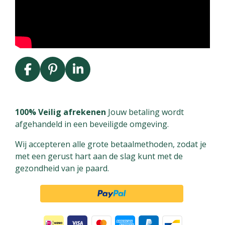
F
P
L
a
i
i
c
n
n
e
t
k
100% Veilig afrekenen
Jouw betaling wordt
b
e
e
afgehandeld in een beveiligde omgeving.
o
r
d
Wij accepteren alle grote betaalmethoden, zodat je
o
e
I
met een gerust hart aan de slag kunt met de
k
s
n
gezondheid van je paard.
t