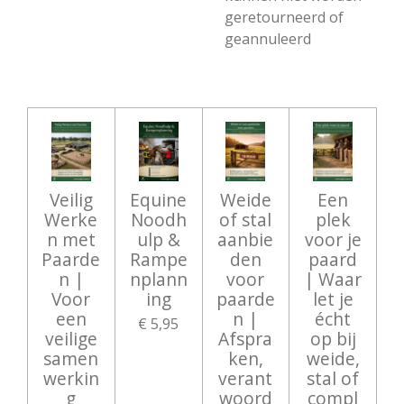
geretourneerd of
geannuleerd
Veilig
Equine
Weide
Een
Werke
Noodh
of stal
plek
n met
ulp &
aanbie
voor je
Paarde
Rampe
den
paard
n |
nplann
voor
| Waar
Voor
ing
paarde
let je
een
n |
écht
€ 5,95
veilige
Afspra
op bij
samen
ken,
weide,
werkin
verant
stal of
g
woord
compl