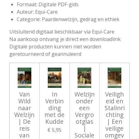
Formaat: Digitale PDF-gids
Auteur: Equi-Care
Categorie: Paardenwelzijn, gedrag en ethiek
Uitsluitend digitaal beschikbaar via Equi-Care
Na aankoop ontvang je direct een downloadlink
Digitale producten kunnen niet worden
geretourneerd of geannuleerd
Van
In
Welzijn
Veiligh
Wild
Verbin
onder
eid en
naar
ding
een
Stalinri
Welzijn
met de
Vergro
chting
| De
Kudde
otglas
| Een
reis
|
veilige
€ 5,95
van
Sociale
omgev