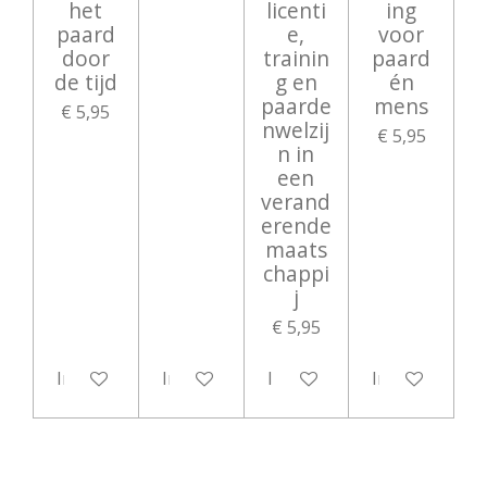
het
licenti
ing
paard
e,
voor
door
trainin
paard
de tijd
g en
én
paarde
mens
€ 5,95
nwelzij
€ 5,95
n in
een
verand
erende
maats
chappi
j
€ 5,95
In winkelwagen
In winkelwagen
In winkelwagen
In winkelwag