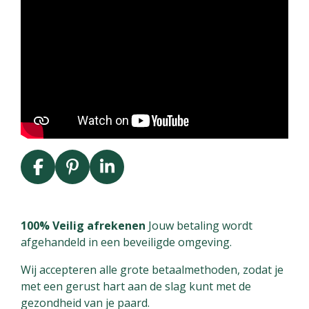
F
P
L
a
i
i
c
n
n
e
t
k
100% Veilig afrekenen
Jouw betaling wordt
b
e
e
afgehandeld in een beveiligde omgeving.
o
r
d
Wij accepteren alle grote betaalmethoden, zodat je
o
e
I
met een gerust hart aan de slag kunt met de
k
s
n
gezondheid van je paard.
t