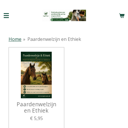
Ga
direct
naar
de
hoofdinhoud
Home
»
Paardenwelzijn en Ethiek
Paardenwelzijn
en Ethiek
€ 5,95