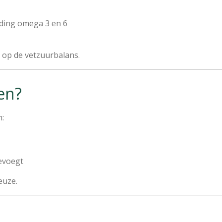
ding omega 3 en 6
d op de vetzuurbalans.
en?
m:
oevoegt
keuze.