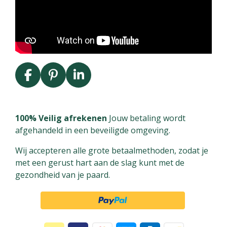
F
P
L
a
i
i
c
n
n
e
t
k
100% Veilig afrekenen
Jouw betaling wordt
b
e
e
afgehandeld in een beveiligde omgeving.
o
r
d
Wij accepteren alle grote betaalmethoden, zodat je
o
e
I
met een gerust hart aan de slag kunt met de
k
s
n
gezondheid van je paard.
t