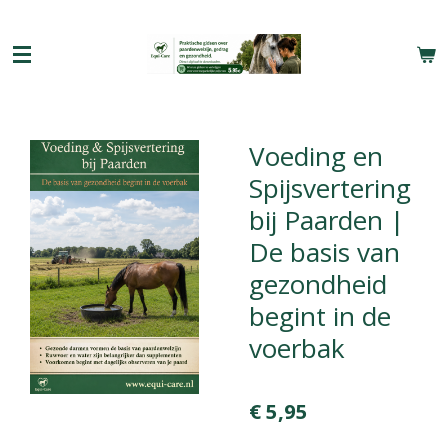
Ga
direct
naar
de
hoofdinhoud
Voeding en
Spijsvertering
bij Paarden |
De basis van
gezondheid
begint in de
voerbak
€ 5,95