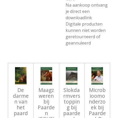
Na aankoop ontvang
je direct een
downloadlink
Digitale producten
kunnen niet worden
geretourneerd of
geannuleerd
De
Maagz
Slokda
Microb
darme
weren
rmvers
ioomo
n van
bij
toppin
nderzo
het
Paarde
g bij
ek bij
paard
n
paarde
Paarde