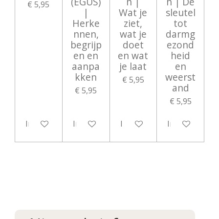
(EGUS)
n |
n | De
€ 5,95
|
Wat je
sleutel
Herke
ziet,
tot
nnen,
wat je
darmg
begrijp
doet
ezond
en en
en wat
heid
aanpa
je laat
en
kken
weerst
€ 5,95
and
€ 5,95
€ 5,95
In winkelwagen
In winkelwagen
In winkelwagen
In winkelwag