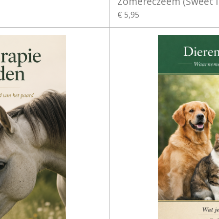
Zomereczeem (Sweet I
€ 5,95