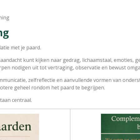
ming
ng
latie met je paard.
 aandacht kunt kijken naar gedrag, lichaamstaal, emoties, g
rpen nodigen uit tot vertraging, observatie en bewust omgaa
municatie, zelfreflectie en aanvullende vormen van onders
rotere geheel rondom het paard te begrijpen.
taan centraal.