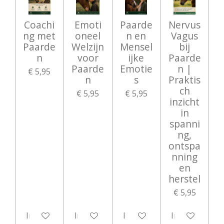
Coachi
Emoti
Paarde
Nervus
ng met
oneel
n en
Vagus
Paarde
Welzijn
Mensel
bij
n
voor
ijke
Paarde
Paarde
Emotie
n |
€ 5,95
n
s
Praktis
ch
€ 5,95
€ 5,95
inzicht
in
spanni
ng,
ontspa
nning
en
herstel
€ 5,95
In winkelwagen
In winkelwagen
In winkelwagen
In winkelwag