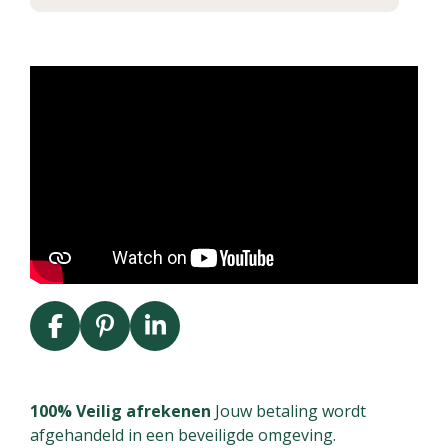
F
P
L
a
i
i
c
n
n
e
t
k
100% Veilig afrekenen
Jouw betaling wordt
b
e
e
afgehandeld in een beveiligde omgeving.