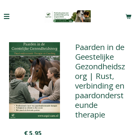
Ga
direct
naar
de
hoofdinhoud
Paarden in de
Geestelijke
Gezondheidsz
org | Rust,
verbinding en
paardonderst
eunde
therapie
€ 5,95