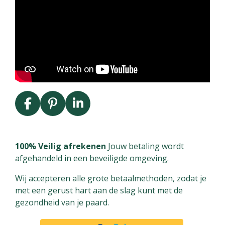
F
P
L
a
i
i
c
n
n
e
t
k
100% Veilig afrekenen
Jouw betaling wordt
b
e
e
afgehandeld in een beveiligde omgeving.
o
r
d
Wij accepteren alle grote betaalmethoden, zodat je
o
e
I
met een gerust hart aan de slag kunt met de
k
s
n
gezondheid van je paard.
t