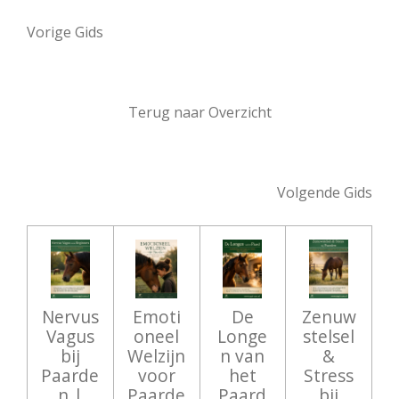
Vorige Gids
Terug naar Overzicht
Volgende Gids
Nervus
Emoti
De
Zenuw
Vagus
oneel
Longe
stelsel
bij
Welzijn
n van
&
Paarde
voor
het
Stress
n |
Paarde
Paard
bij