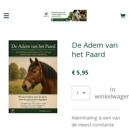
Ga
direct
naar
de
hoofdinhoud
De Adem van
het Paard
€ 5,95
In
winkelwage
Ademhaling is een van
de meest constante