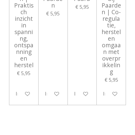
Praktis
n
Paarde
€ 5,95
ch
n | Co-
€ 5,95
inzicht
regula
in
tie,
spanni
herstel
ng,
en
ontspa
omgaa
nning
n met
en
overpr
herstel
ikkelin
g
€ 5,95
€ 5,95
In winkelwagen
In winkelwagen
In winkelwagen
In winkelwag