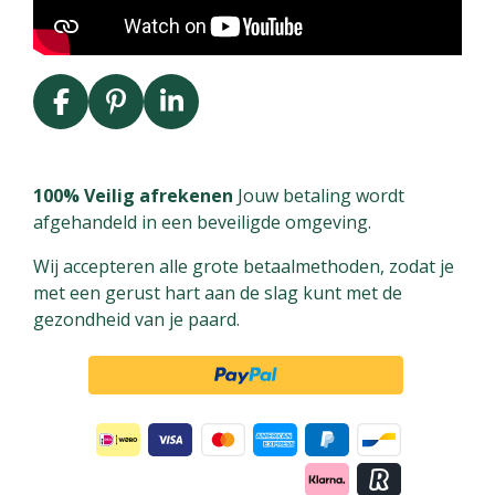
F
P
L
a
i
i
c
n
n
e
t
k
100% Veilig afrekenen
Jouw betaling wordt
b
e
e
afgehandeld in een beveiligde omgeving.
o
r
d
Wij accepteren alle grote betaalmethoden, zodat je
o
e
I
met een gerust hart aan de slag kunt met de
k
s
n
gezondheid van je paard.
t