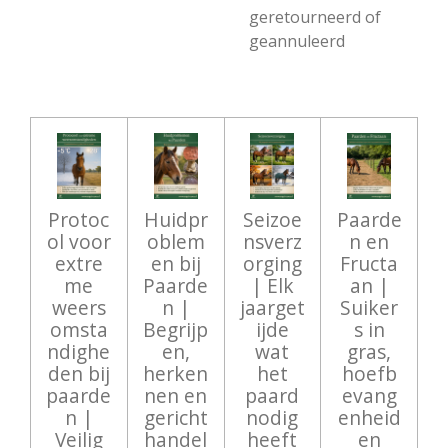
geretourneerd of
geannuleerd
Protoc
Huidpr
Seizoe
Paarde
ol voor
oblem
nsverz
n en
extre
en bij
orging
Fructa
me
Paarde
| Elk
an |
weers
n |
jaarget
Suiker
omsta
Begrijp
ijde
s in
ndighe
en,
wat
gras,
den bij
herken
het
hoefb
paarde
nen en
paard
evang
n |
gericht
nodig
enheid
Veilig
handel
heeft
en