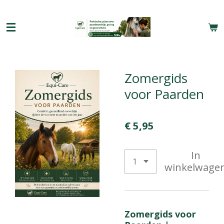
Ga
direct
naar
de
hoofdinhoud
Zomergids
voor Paarden
€ 5,95
In
winkelwage
Zomergids voor