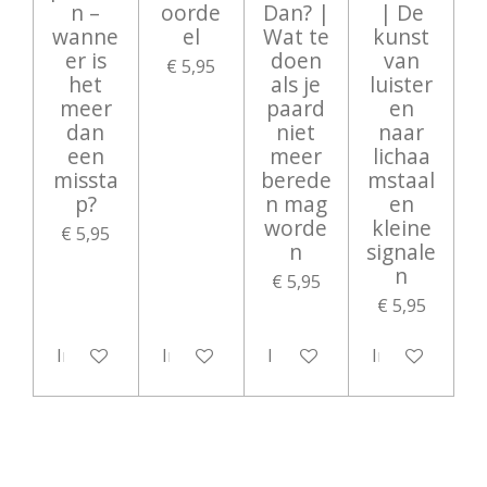
n –
oorde
Dan? |
| De
wanne
el
Wat te
kunst
er is
doen
van
€ 5,95
het
als je
luister
meer
paard
en
dan
niet
naar
een
meer
lichaa
missta
berede
mstaal
p?
n mag
en
worde
kleine
€ 5,95
n
signale
n
€ 5,95
€ 5,95
In winkelwagen
In winkelwagen
In winkelwagen
In winkelwag