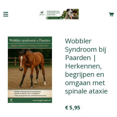
Ga
direct
naar
de
hoofdinhoud
Wobbler
Syndroom bij
Paarden |
Herkennen,
begrijpen en
omgaan met
spinale ataxie
€ 5,95