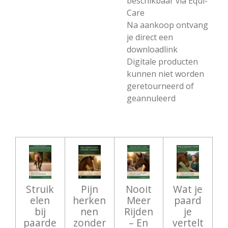
beschikbaar via Equi-
Care
Na aankoop ontvang
je direct een
downloadlink
Digitale producten
kunnen niet worden
geretourneerd of
geannuleerd
Struik
Pijn
Nooit
Wat je
elen
herken
Meer
paard
bij
nen
Rijden
je
paarde
zonder
– En
vertelt