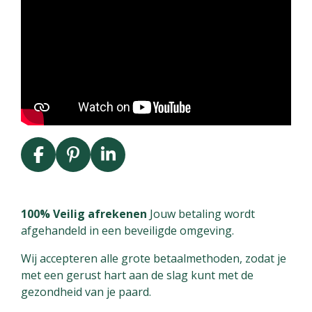
F
P
L
a
i
i
c
n
n
e
t
k
100% Veilig afrekenen
Jouw betaling wordt
b
e
e
afgehandeld in een beveiligde omgeving.
o
r
d
Wij accepteren alle grote betaalmethoden, zodat je
o
e
I
met een gerust hart aan de slag kunt met de
k
s
n
gezondheid van je paard.
t