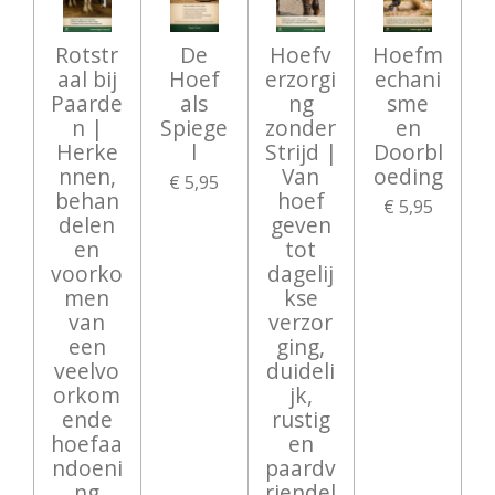
Rotstr
De
Hoefv
Hoefm
aal bij
Hoef
erzorgi
echani
Paarde
als
ng
sme
n |
Spiege
zonder
en
Herke
l
Strijd |
Doorbl
nnen,
Van
oeding
€ 5,95
behan
hoef
€ 5,95
delen
geven
en
tot
voorko
dagelij
men
kse
van
verzor
een
ging,
veelvo
duideli
orkom
jk,
ende
rustig
hoefaa
en
ndoeni
paardv
ng
riendel