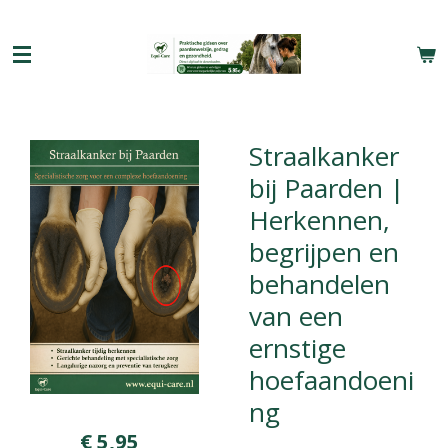
Ga
direct
naar
de
hoofdinhoud
Straalkanker
bij Paarden |
Herkennen,
begrijpen en
behandelen
van een
ernstige
hoefaandoeni
ng
€ 5,95