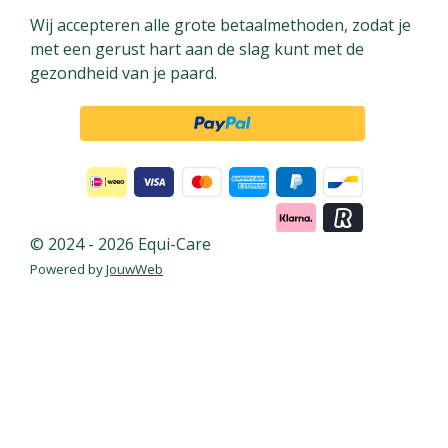
o
r
d
Wij accepteren alle grote betaalmethoden, zodat je
o
e
I
met een gerust hart aan de slag kunt met de
k
s
n
gezondheid van je paard.
t
© 2024 - 2026 Equi-Care
Powered by
JouwWeb