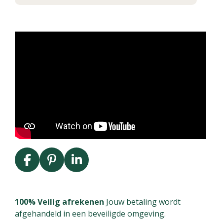
F
P
L
a
i
i
c
n
n
e
t
k
100% Veilig afrekenen
Jouw betaling wordt
b
e
e
afgehandeld in een beveiligde omgeving.