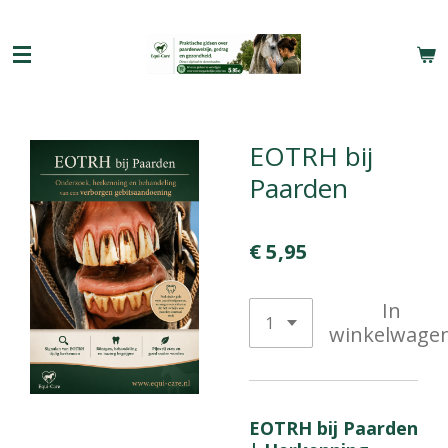
Ga
direct
naar
de
hoofdinhoud
EOTRH bij
Paarden
€ 5,95
In
winkelwage
EOTRH bij Paarden