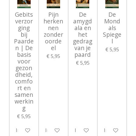
Gebits
Pijn
De
De
verzor
herken
amygd
Mond
ging
nen
ala en
als
bij
zonder
het
Spiege
Paarde
oorde
gedrag
l
n | De
el
van je
€ 5,95
basis
paard
€ 5,95
voor
€ 5,95
gezon
dheid,
comfo
rt en
samen
werkin
g
€ 5,95
In winkelwagen
In winkelwagen
In winkelwagen
In winkelwag