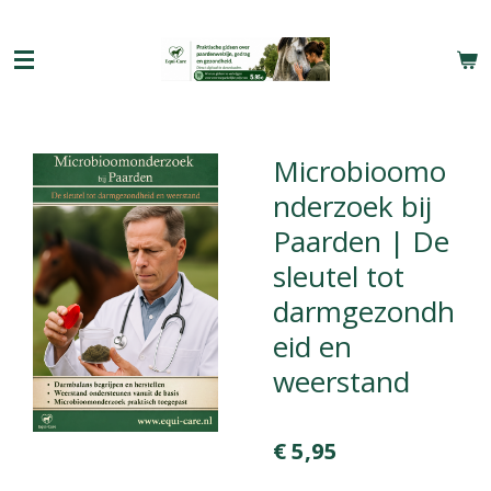
Ga
direct
naar
de
hoofdinhoud
Microbioomo
nderzoek bij
Paarden | De
sleutel tot
darmgezondh
eid en
weerstand
€ 5,95