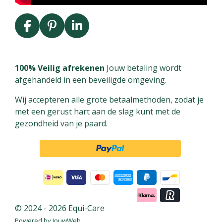
F
P
L
a
i
i
c
n
n
e
t
k
100% Veilig afrekenen
Jouw betaling wordt
b
e
e
afgehandeld in een beveiligde omgeving.
o
r
d
Wij accepteren alle grote betaalmethoden, zodat je
o
e
I
met een gerust hart aan de slag kunt met de
k
s
n
gezondheid van je paard.
t
© 2024 - 2026 Equi-Care
Powered by
JouwWeb