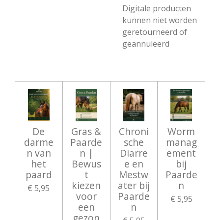
Digitale producten
kunnen niet worden
geretourneerd of
geannuleerd
De
Gras &
Chroni
Worm
darme
Paarde
sche
manag
n van
n |
Diarre
ement
het
Bewus
e en
bij
paard
t
Mestw
Paarde
kiezen
ater bij
n
€ 5,95
voor
Paarde
€ 5,95
een
n
gezon