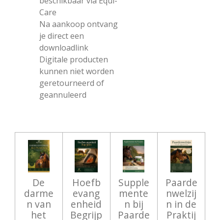
beschikbaar via Equi-
Care
Na aankoop ontvang
je direct een
downloadlink
Digitale producten
kunnen niet worden
geretourneerd of
geannuleerd
De
Hoefb
Supple
Paarde
darme
evang
mente
nwelzij
n van
enheid
n bij
n in de
het
Begrijp
Paarde
Praktij