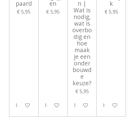
paard
en
n |
k
Wat is
€ 5,95
€ 5,95
€ 5,95
nodig,
wat is
overbo
dig en
hoe
maak
je een
onder
bouwd
e
keuze?
€ 5,95
In winkelwagen
In winkelwagen
In winkelwagen
In winkelwag