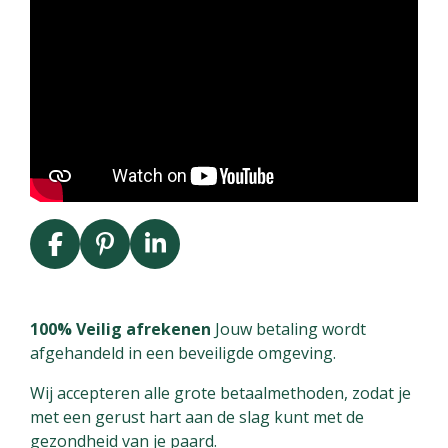
F
P
L
a
i
i
c
n
n
e
t
k
100% Veilig afrekenen
Jouw betaling wordt
b
e
e
afgehandeld in een beveiligde omgeving.
o
r
d
Wij accepteren alle grote betaalmethoden, zodat je
o
e
I
met een gerust hart aan de slag kunt met de
k
s
n
gezondheid van je paard.
t