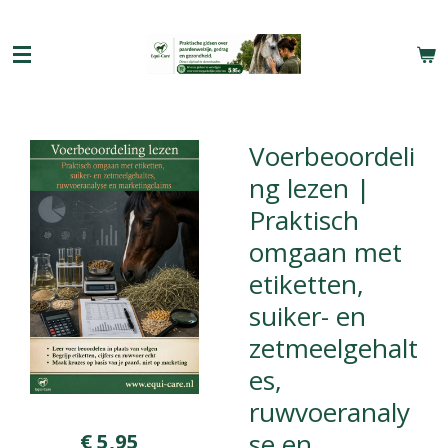
Ga
direct
naar
de
hoofdinhoud
Voerbeoordeli
ng lezen |
Praktisch
omgaan met
etiketten,
suiker- en
zetmeelgehalt
es,
ruwvoeranaly
se en
€ 5,95