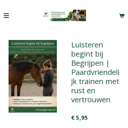
Ga
direct
naar
de
hoofdinhoud
Luisteren
begint bij
Begrijpen |
Paardvriendeli
jk trainen met
rust en
vertrouwen
€ 5,95