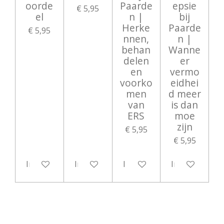
oorde
Paarde
epsie
€ 5,95
el
n |
bij
Herke
Paarde
€ 5,95
nnen,
n |
behan
Wanne
delen
er
en
vermo
voorko
eidhei
men
d meer
van
is dan
ERS
moe
zijn
€ 5,95
€ 5,95
In winkelwagen
In winkelwagen
In winkelwagen
In winkelwag