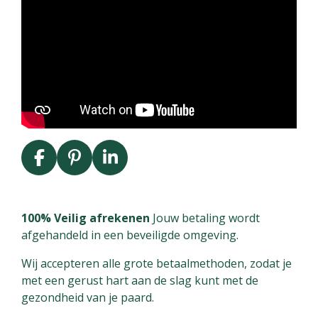
F
P
L
a
i
i
c
n
n
e
t
k
100% Veilig afrekenen
Jouw betaling wordt
b
e
e
afgehandeld in een beveiligde omgeving.
o
r
d
Wij accepteren alle grote betaalmethoden, zodat je
o
e
I
met een gerust hart aan de slag kunt met de
k
s
n
gezondheid van je paard.
t