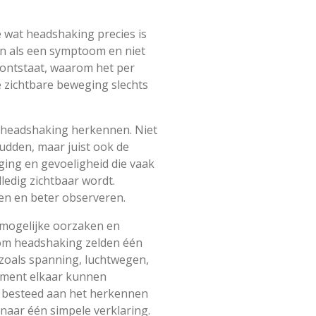
je wat headshaking precies is
en als een symptoom en niet
g ontstaat, waarom het per
e zichtbare beweging slechts
n headshaking herkennen. Niet
udden, maar juist ook de
ging en gevoeligheid die vaak
ledig zichtbaar wordt.
en en beter observeren.
 mogelijke oorzaken en
rom headshaking zelden één
 zoals spanning, luchtwegen,
gement elkaar kunnen
t besteed aan het herkennen
naar één simpele verklaring.