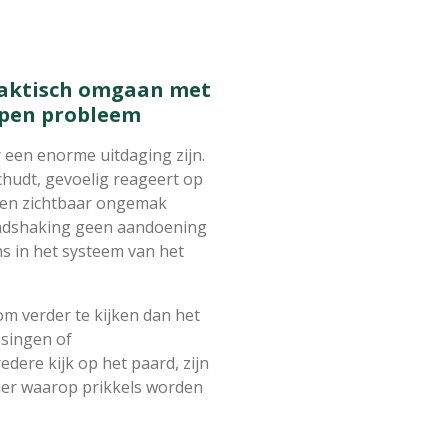
raktisch omgaan met
epen probleem
een enorme uitdaging zijn.
chudt, gevoelig reageert op
ijden zichtbaar ongemak
headshaking geen aandoening
ns in het systeem van het
om verder te kijken dan het
ssingen of
dere kijk op het paard, zijn
ier waarop prikkels worden