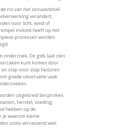
 de rol van het zenuwstelsel
kelverwerking verandert,
en voor licht, wind of
rempel invloed heeft op het
omplexe processen worden
egd.
en onderzoek. De gids laat zien
e oorzaken kunt komen door
 en stap voor stap factoren
aarom goede observatie vaak
onderzoeken.
worden uitgebreid besproken.
tacten, herstel, voeding,
oed hebben op de
r je waarom kleine
eden soms verrassend veel