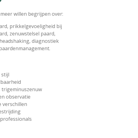
?
 meer willen begrijpen over:
d, prikkelgevoeligheid bij
rd, zenuwstelsel paard,
 headshaking, diagnostiek
ht paardenmanagement.
stijl
tbaarheid
en trigeminuszenuw
en observatie
e verschillen
strijding
 professionals