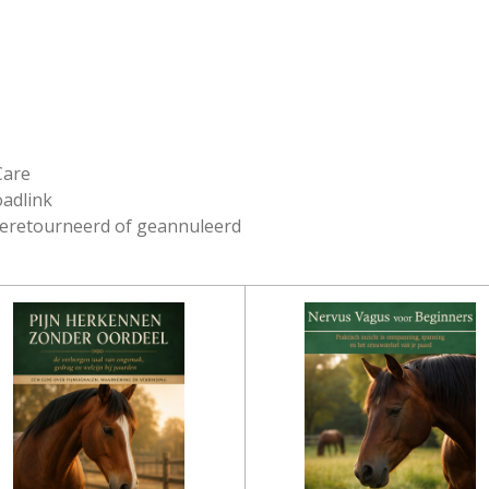
Care
oadlink
geretourneerd of geannuleerd