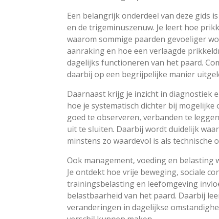
Een belangrijk onderdeel van deze gids is
en de trigeminuszenuw. Je leert hoe prik
waarom sommige paarden gevoeliger word
aanraking en hoe een verlaagde prikkeld
dagelijks functioneren van het paard. C
daarbij op een begrijpelijke manier uitgel
Daarnaast krijg je inzicht in diagnostiek 
hoe je systematisch dichter bij mogelijk
goed te observeren, verbanden te leggen
uit te sluiten. Daarbij wordt duidelijk w
minstens zo waardevol is als technische 
Ook management, voeding en belasting 
Je ontdekt hoe vrije beweging, sociale con
trainingsbelasting en leefomgeving invl
belastbaarheid van het paard. Daarbij lee
veranderingen in dagelijkse omstandigh
verschil kunnen maken.