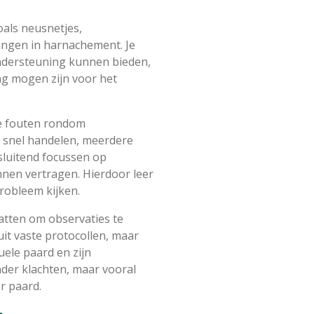
oals neusnetjes,
ngen in harnachement. Je
ndersteuning kunnen bieden,
g mogen zijn voor het
te fouten rondom
e snel handelen, meerdere
sluitend focussen op
nnen vertragen. Hierdoor leer
robleem kijken.
vatten om observaties te
uit vaste protocollen, maar
uele paard en zijn
inder klachten, maar vooral
r paard.