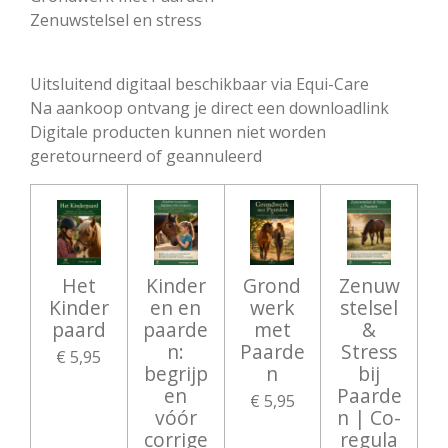
Zenuwstelsel en stress
Uitsluitend digitaal beschikbaar via Equi-Care
Na aankoop ontvang je direct een downloadlink
Digitale producten kunnen niet worden
geretourneerd of geannuleerd
Het
Kinder
Grond
Zenuw
Kinder
en en
werk
stelsel
paard
paarde
met
&
n:
Paarde
Stress
€ 5,95
begrijp
n
bij
en
Paarde
€ 5,95
vóór
n | Co-
corrige
regula