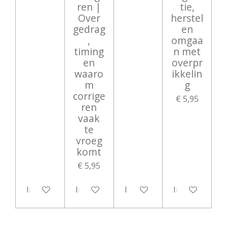
ren |
tie,
Over
herstel
gedrag
en
,
omgaa
timing
n met
en
overpr
waaro
ikkelin
m
g
corrige
€ 5,95
ren
vaak
te
vroeg
komt
€ 5,95
In winkelwagen
In winkelwagen
In winkelwagen
In winkelwag