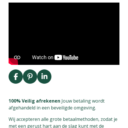
F
P
L
a
i
i
c
n
n
e
t
k
100% Veilig afrekenen
Jouw betaling wordt
b
e
e
afgehandeld in een beveiligde omgeving.
o
r
d
Wij accepteren alle grote betaalmethoden, zodat je
o
e
I
met een gerust hart aan de slag kunt met de
k
s
n