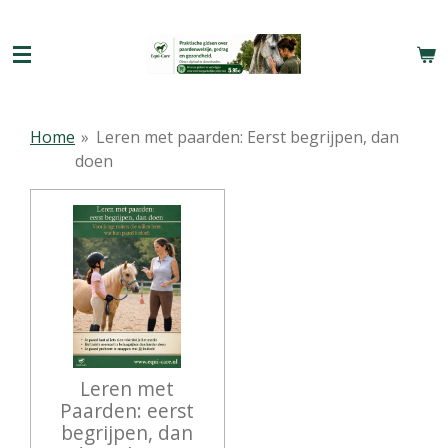
Ga
direct
naar
de
hoofdinhoud
Home
»
Leren met paarden: Eerst begrijpen, dan
doen
Leren met
Paarden: eerst
begrijpen, dan