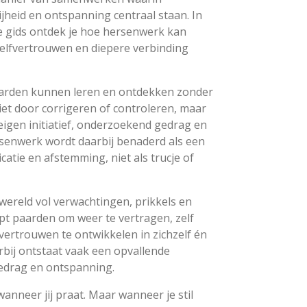
jheid en ontspanning centraal staan. In
e gids ontdek je hoe hersenwerk kan
zelfvertrouwen en diepere verbinding
paarden kunnen leren en ontdekken zonder
iet door corrigeren of controleren, maar
eigen initiatief, onderzoekend gedrag en
senwerk wordt daarbij benaderd als een
tie en afstemming, niet als trucje of
wereld vol verwachtingen, prikkels en
t paarden om weer te vertragen, zelf
ertrouwen te ontwikkelen in zichzelf én
rbij ontstaat vaak een opvallende
edrag en ontspanning.
wanneer jij praat. Maar wanneer je stil