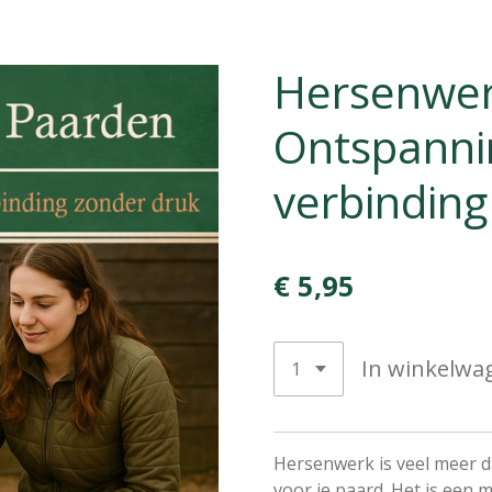
Hersenwer
Ontspannin
verbinding
€ 5,95
In winkelwa
Hersenwerk is veel meer da
voor je paard. Het is een