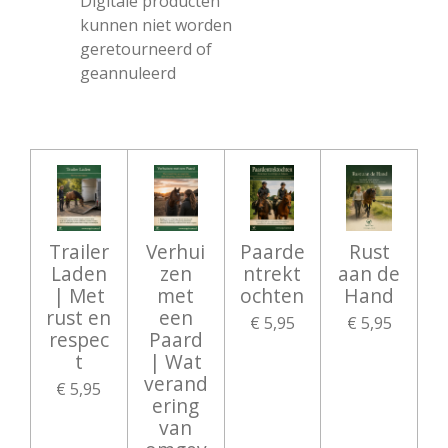
Digitale producten
kunnen niet worden
geretourneerd of
geannuleerd
Trailer
Verhui
Paarde
Rust
Laden
zen
ntrekt
aan de
| Met
met
ochten
Hand
rust en
een
€ 5,95
€ 5,95
respec
Paard
t
| Wat
verand
€ 5,95
ering
van