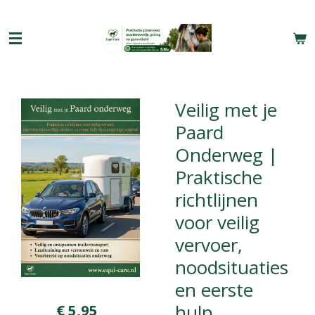
Ga
direct
naar
de
hoofdinhoud
Veilig met je
Paard
Onderweg |
Praktische
richtlijnen
voor veilig
vervoer,
noodsituaties
en eerste
hulp
€ 5,95