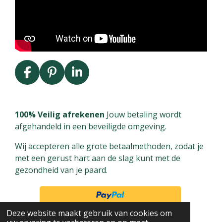
F
P
L
a
i
i
c
n
n
e
t
k
100% Veilig afrekenen
Jouw betaling wordt
b
e
e
afgehandeld in een beveiligde omgeving.
o
r
d
Wij accepteren alle grote betaalmethoden, zodat je
o
e
I
met een gerust hart aan de slag kunt met de
k
s
n
gezondheid van je paard.
t
Deze website maakt gebruik van cookies om