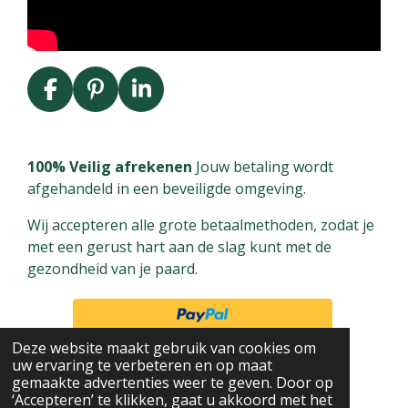
F
P
L
a
i
i
c
n
n
e
t
k
100% Veilig afrekenen
Jouw betaling wordt
b
e
e
afgehandeld in een beveiligde omgeving.
o
r
d
Wij accepteren alle grote betaalmethoden, zodat je
o
e
I
met een gerust hart aan de slag kunt met de
k
s
n
gezondheid van je paard.
t
Deze website maakt gebruik van cookies om
uw ervaring te verbeteren en op maat
gemaakte advertenties weer te geven. Door op
‘Accepteren’ te klikken, gaat u akkoord met het