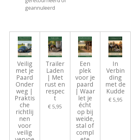
geretourneerd of
geannuleerd
Veilig
Trailer
Een
In
met je
Laden
plek
Verbin
Paard
| Met
voor je
ding
Onder
rust en
paard
met de
weg |
respec
| Waar
Kudde
Praktis
t
let je
€ 5,95
che
écht
€ 5,95
richtlij
op bij
nen
weide,
voor
stal of
veilig
compl
vervoe
ete