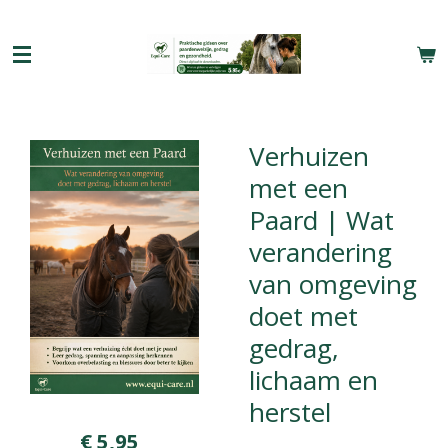
Ga
direct
naar
de
hoofdinhoud
Verhuizen
met een
Paard | Wat
verandering
van omgeving
doet met
gedrag,
lichaam en
herstel
€ 5,95