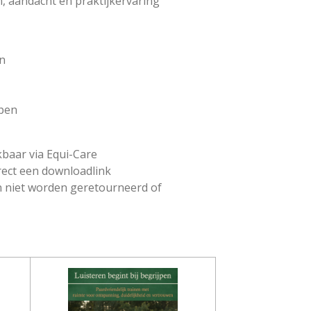
n, aandacht en praktijkervaring
n
jpen
kbaar via Equi-Care
rect een downloadlink
n niet worden geretourneerd of