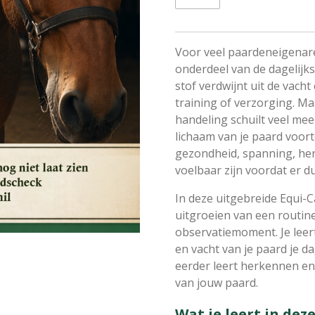
Voor veel paardeneigenar
onderdeel van de dagelijk
stof verdwijnt uit de vach
training of verzorging. Ma
handeling schuilt veel mee
lichaam van je paard voort
gezondheid, spanning, hers
voelbaar zijn voordat er d
In deze uitgebreide Equi-
uitgroeien van een routin
observatiemoment. Je leert
en vacht van je paard je da
eerder leert herkennen en
van jouw paard.
Wat je leert in deze