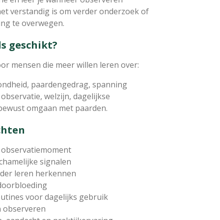
et verstandig is om verder onderzoek of
ing te overwegen.
ds geschikt?
oor mensen die meer willen leren over:
ondheid, paardengedrag, spanning
bservatie, welzijn, dagelijkse
 bewust omgaan met paarden.
chten
ls observatiemoment
lichamelijke signalen
rder leren herkennen
 doorbloeding
utines voor dagelijks gebruik
n observeren