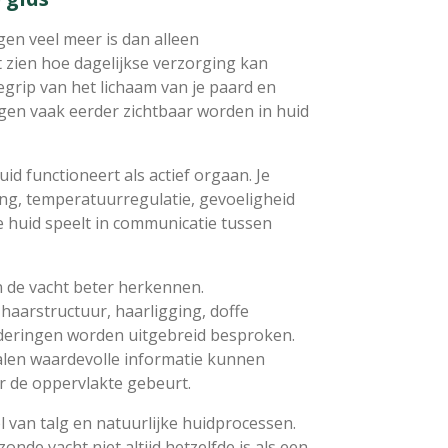
en veel meer is dan alleen
 zien hoe dagelijkse verzorging kan
egrip van het lichaam van je paard en
en vaak eerder zichtbaar worden in huid
id functioneert als actief orgaan. Je
ding, temperatuurregulatie, gevoeligheid
de huid speelt in communicatie tussen
in de vacht beter herkennen.
haarstructuur, haarligging, doffe
nderingen worden uitgebreid besproken.
alen waardevolle informatie kunnen
r de oppervlakte gebeurt.
rol van talg en natuurlijke huidprocessen.
nde vacht niet altijd hetzelfde is als een