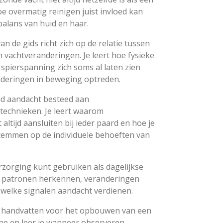
e overmatig reinigen juist invloed kan
balans van huid en haar.
n de gids richt zich op de relatie tussen
 vachtveranderingen. Je leert hoe fysieke
spierspanning zich soms al laten zien
nderingen in beweging optreden.
id aandacht besteed aan
technieken. Je leert waarom
altijd aansluiten bij ieder paard en hoe je
temmen op de individuele behoeften van
rzorging kunt gebruiken als dagelijkse
rt patronen herkennen, veranderingen
 welke signalen aandacht verdienen.
che handvatten voor het opbouwen van een
ne en leer je wanneer observeren