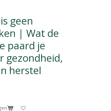
is geen
en | Wat de
je paard je
er gezondheid,
n herstel
gen