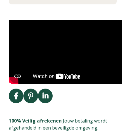
F
P
L
a
i
i
c
n
n
e
t
k
100% Veilig afrekenen
Jouw betaling wordt
b
e
e
afgehandeld in een beveiligde omgeving.