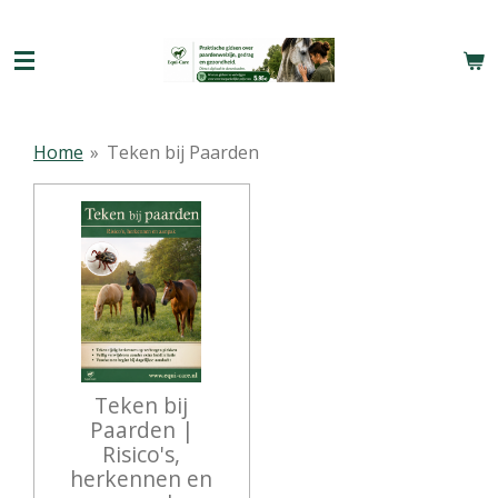
Ga
direct
naar
de
hoofdinhoud
Home
»
Teken bij Paarden
Teken bij
Paarden |
Risico's,
herkennen en