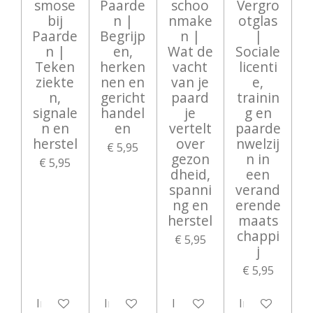
smose
Paarde
schoo
Vergro
bij
n |
nmake
otglas
Paarde
Begrijp
n |
|
n |
en,
Wat de
Sociale
Teken
herken
vacht
licenti
ziekte
nen en
van je
e,
n,
gericht
paard
trainin
signale
handel
je
g en
n en
en
vertelt
paarde
herstel
over
nwelzij
€ 5,95
gezon
n in
€ 5,95
dheid,
een
spanni
verand
ng en
erende
herstel
maats
chappi
€ 5,95
j
€ 5,95
In winkelwagen
In winkelwagen
In winkelwagen
In winkelwag