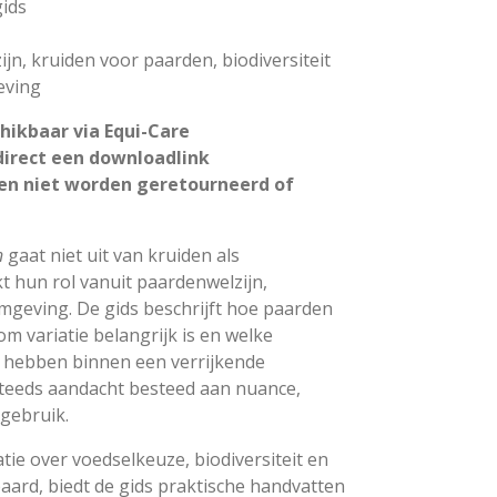
gids
jn, kruiden voor paarden, biodiversiteit
eving
chikbaar via Equi-Care
irect een downloadlink
en niet worden geretourneerd of
n
gaat niet uit van kruiden als
t hun rol vanuit paardenwelzijn,
omgeving. De gids beschrijft hoe paarden
 variatie belangrijk is en welke
 hebben binnen een verrijkende
steeds aandacht besteed aan nuance,
 gebruik.
ie over voedselkeuze, biodiversiteit en
paard, biedt de gids praktische handvatten