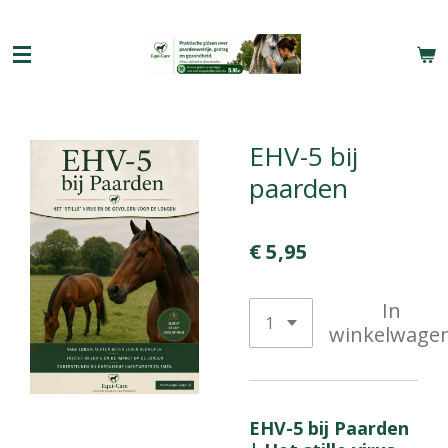
Ga
direct
naar
de
hoofdinhoud
EHV-5 bij
paarden
€ 5,95
In
winkelwage
EHV-5 bij Paarden