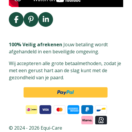
F
P
L
a
i
i
c
n
n
e
t
k
100% Veilig afrekenen
Jouw betaling wordt
b
e
e
afgehandeld in een beveiligde omgeving.
o
r
d
Wij accepteren alle grote betaalmethoden, zodat je
o
e
I
met een gerust hart aan de slag kunt met de
k
s
n
gezondheid van je paard.
t
© 2024 - 2026 Equi-Care