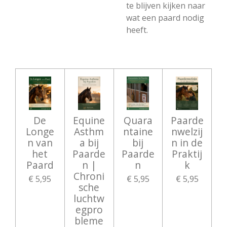
te blijven kijken naar
wat een paard nodig
heeft.
De
Equine
Quara
Paarde
Longe
Asthm
ntaine
nwelzij
n van
a bij
bij
n in de
het
Paarde
Paarde
Praktij
Paard
n |
n
k
Chroni
€ 5,95
€ 5,95
€ 5,95
sche
luchtw
egpro
bleme