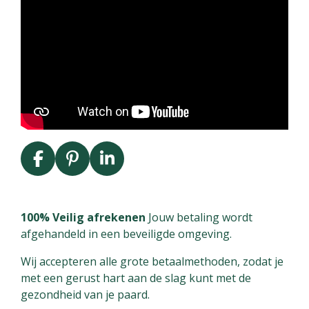
F
P
L
a
i
i
c
n
n
e
t
k
100% Veilig afrekenen
Jouw betaling wordt
b
e
e
afgehandeld in een beveiligde omgeving.
o
r
d
Wij accepteren alle grote betaalmethoden, zodat je
o
e
I
met een gerust hart aan de slag kunt met de
k
s
n
gezondheid van je paard.
t