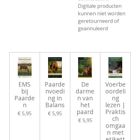
Digitale producten
kunnen niet worden
geretourneerd of
geannuleerd
EMS
Paarde
De
Voerbe
bij
nvoedi
darme
oordeli
Paarde
ng in
n van
ng
n
Balans
het
lezen |
paard
Praktis
€ 5,95
€ 5,95
ch
€ 5,95
omgaa
n met
etikett