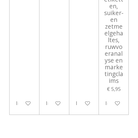
en,
suiker-
en
zetme
elgeha
ltes,
ruwvo
eranal
yse en
marke
tingcla
ims
€ 5,95
In winkelwagen
In winkelwagen
In winkelwagen
In winkelwag