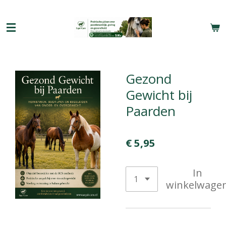
Ga
direct
naar
de
hoofdinhoud
Gezond
Gewicht bij
Paarden
€ 5,95
In
winkelwage