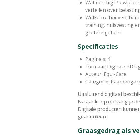
Wat een high/low-patr
vertellen over belasting
Welke rol hoeven, benen
training, huisvesting 
grotere geheel.
Specificaties
Pagina's: 41
Formaat: Digitale PDF-
Auteur: Equi-Care
Categorie: Paardengez
Uitsluitend digitaal beschi
Na aankoop ontvang je di
Digitale producten kunne
geannuleerd
Graasgedrag als v