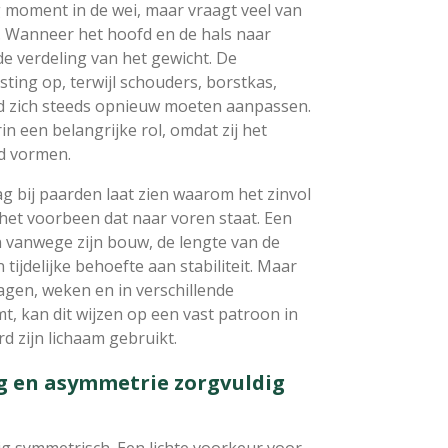
g moment in de wei, maar vraagt veel van
. Wanneer het hoofd en de hals naar
e verdeling van het gewicht. De
ting op, terwijl schouders, borstkas,
d zich steeds opnieuw moeten aanpassen.
n een belangrijke rol, omdat zij het
d vormen.
g bij paarden laat zien waarom het zinvol
 het voorbeen dat naar voren staat. Een
n vanwege zijn bouw, de lengte van de
tijdelijke behoefte aan stabiliteit. Maar
gen, weken en in verschillende
 kan dit wijzen op een vast patroon in
d zijn lichaam gebruikt.
g en asymmetrie zorgvuldig
ig symmetrisch. Een lichte voorkeur voor