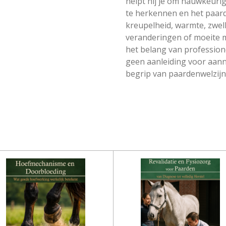
helpt hij je om nauwkeurig
te herkennen en het paard a
kreupelheid, warmte, zwelli
veranderingen of moeite 
het belang van profession
geen aanleiding voor aann
begrip van paardenwelzijn