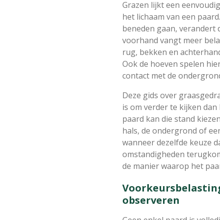
Grazen lijkt een eenvoudi
het lichaam van een paard
beneden gaan, verandert d
voorhand vangt meer belas
rug, bekken en achterhan
Ook de hoeven spelen hieri
contact met de ondergron
Deze gids over graasgedra
is om verder te kijken dan
paard kan die stand kieze
hals, de ondergrond of een 
wanneer dezelfde keuze da
omstandigheden terugkomt,
de manier waarop het paar
Voorkeursbelastin
observeren
Geen enkel paard is volled