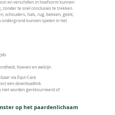
oon en verschillen in hoefvorm kunnen
, zonder te snel conclusies te trekken.
, schouders, hals, rug, bekken, gebit,
en ondergrond kunnen spelen in het
gids
ondheid, hoeven en welzijn
kbaar via Equi-Care
rect een downloadlink
n niet worden geretourneerd of
enster op het paardenlichaam