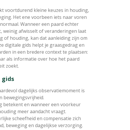
kt voortdurend kleine keuzes in houding,
ging. Het ene voorbeen iets naar voren
el normaal. Wanneer een paard echter
t, weinig afwisselt of veranderingen laat
g of houding, kan dat aanleiding zijn om
ze digitale gids helpt je graasgedrag en
rden in een bredere context te plaatsen:
aar als informatie over hoe het paard
eit zoekt.
 gids
rdevol dagelijks observatiemoment is
n bewegingsvrijheid.
g betekent en wanneer een voorkeur
houding meer aandacht vraagt.
lijke scheefheid en compensatie zich
nd, beweging en dagelijkse verzorging.