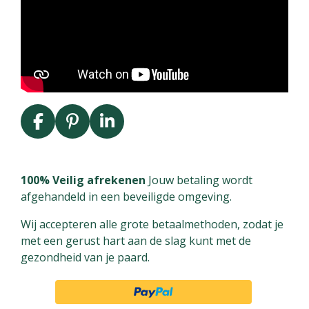
F
P
L
a
i
i
c
n
n
e
t
k
100% Veilig afrekenen
Jouw betaling wordt
b
e
e
afgehandeld in een beveiligde omgeving.
o
r
d
Wij accepteren alle grote betaalmethoden, zodat je
o
e
I
met een gerust hart aan de slag kunt met de
k
s
n
gezondheid van je paard.
t