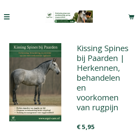
Ga
direct
naar
de
hoofdinhoud
Kissing Spines
bij Paarden |
Herkennen,
behandelen
en
voorkomen
van rugpijn
€ 5,95