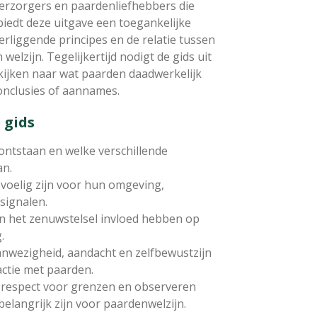
erzorgers en paardenliefhebbers die
biedt deze uitgave een toegankelijke
rliggende principes en de relatie tussen
elzijn. Tegelijkertijd nodigt de gids uit
 kijken naar wat paarden daadwerkelijk
conclusies of aannames.
 gids
s ontstaan en welke verschillende
an.
oelig zijn voor hun omgeving,
 signalen.
 en het zenuwstelsel invloed hebben op
.
anwezigheid, aandacht en zelfbewustzijn
actie met paarden.
 respect voor grenzen en observeren
elangrijk zijn voor paardenwelzijn.