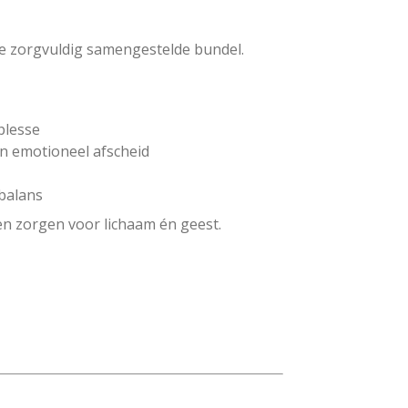
ze zorgvuldig samengestelde bundel.
plesse
en emotioneel afscheid
 balans
en zorgen voor lichaam én geest.