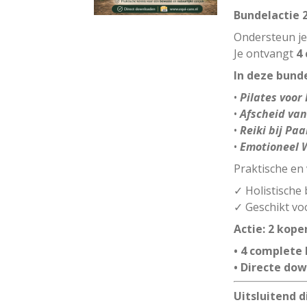
Bundelactie 
Ondersteun je
Je ontvangt
4 
In deze bunde
•
Pilates voor
•
Afscheid van
•
Reiki bij Pa
•
Emotioneel W
Praktische en
✓ Holistische
✓ Geschikt vo
Actie: 2 kope
• 4 complete
• Directe do
Uitsluitend d