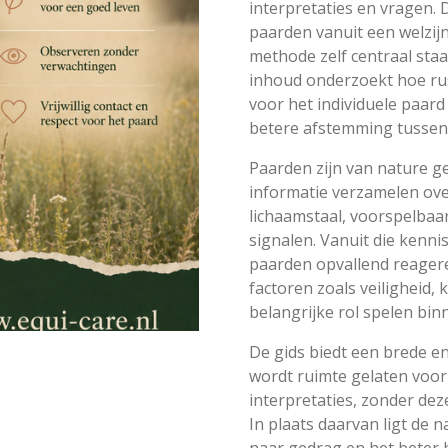
interpretaties en vragen. D
paarden vanuit een welzijn
methode zelf centraal staa
inhoud onderzoekt hoe rus
voor het individuele paar
betere afstemming tussen
Paarden zijn van nature g
informatie verzamelen ove
lichaamstaal, voorspelbaa
signalen. Vanuit die kenn
paarden opvallend reager
factoren zoals veiligheid,
belangrijke rol spelen bin
De gids biedt een brede en
wordt ruimte gelaten voor
interpretaties, zonder dez
In plaats daarvan ligt de 
naar gedrag en het beter 