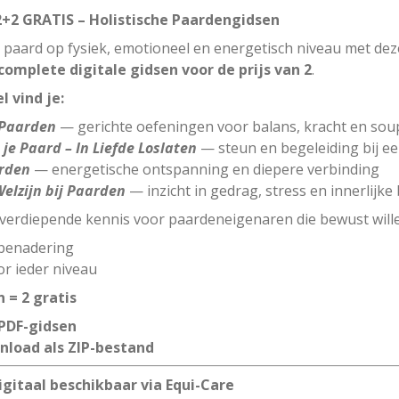
2+2 GRATIS – Holistische Paardengidsen
 paard op fysiek, emotioneel en energetisch niveau met de
complete digitale gidsen voor de prijs van 2
.
l vind je:
 Paarden
— gerichte oefeningen voor balans, kracht en sou
 je Paard – In Liefde Loslaten
— steun en begeleiding bij e
arden
— energetische ontspanning en diepere verbinding
elzijn bij Paarden
— inzicht in gedrag, stress en innerlijke
 verdiepende kennis voor paardeneigenaren die bewust will
 benadering
or ieder niveau
n = 2 gratis
 PDF-gidsen
wnload als ZIP-bestand
igitaal beschikbaar via Equi-Care