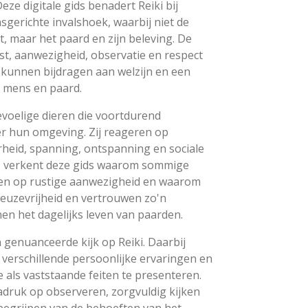
eze digitale gids benadert Reiki bij
sgerichte invalshoek, waarbij niet de
t, maar het paard en zijn beleving. De
t, aanwezigheid, observatie en respect
d kunnen bijdragen aan welzijn en een
 mens en paard.
evoelige dieren die voortdurend
r hun omgeving. Zij reageren op
rheid, spanning, ontspanning en sociale
is verkent deze gids waarom sommige
en op rustige aanwezigheid en waarom
 keuzevrijheid en vertrouwen zo'n
nen het dagelijks leven van paarden.
 genuanceerde kijk op Reiki. Daarbij
 verschillende persoonlijke ervaringen en
e als vaststaande feiten te presenteren.
nadruk op observeren, zorgvuldig kijken
begrijpen van de behoeften van het